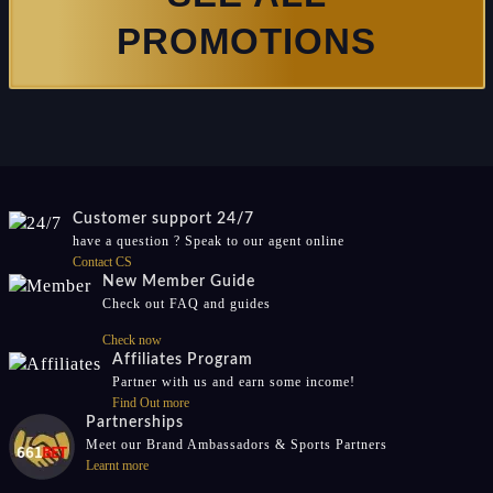
PROMOTIONS
Customer support 24/7
have a question ? Speak to our agent online
Contact CS
New Member Guide
Check out FAQ and guides
Check now
Affiliates Program
Partner with us and earn some income!
Find Out more
Partnerships
Meet our Brand Ambassadors & Sports Partners
Learnt more