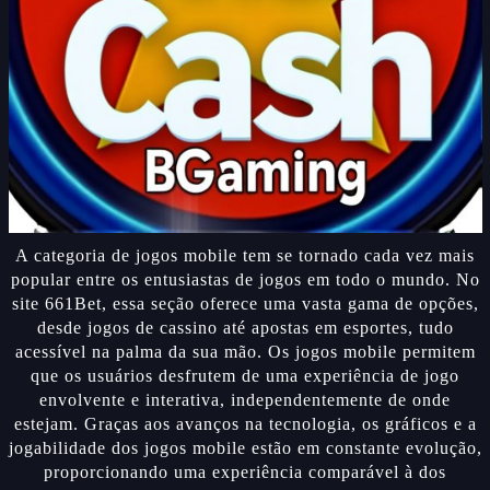
A categoria de jogos mobile tem se tornado cada vez mais
popular entre os entusiastas de jogos em todo o mundo. No
site 661Bet, essa seção oferece uma vasta gama de opções,
desde jogos de cassino até apostas em esportes, tudo
acessível na palma da sua mão. Os jogos mobile permitem
que os usuários desfrutem de uma experiência de jogo
envolvente e interativa, independentemente de onde
estejam. Graças aos avanços na tecnologia, os gráficos e a
jogabilidade dos jogos mobile estão em constante evolução,
proporcionando uma experiência comparável à dos