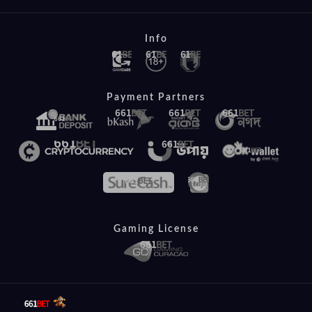
Info
Payment Partners
Gaming License