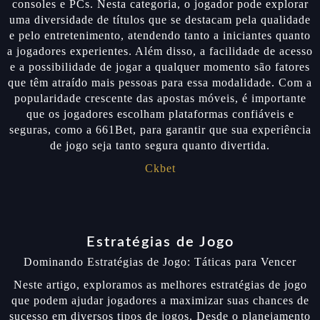
consoles e PCs. Nesta categoria, o jogador pode explorar
uma diversidade de títulos que se destacam pela qualidade
e pelo entretenimento, atendendo tanto a iniciantes quanto
a jogadores experientes. Além disso, a facilidade de acesso
e a possibilidade de jogar a qualquer momento são fatores
que têm atraído mais pessoas para essa modalidade. Com a
popularidade crescente das apostas móveis, é importante
que os jogadores escolham plataformas confiáveis e
seguras, como a 661Bet, para garantir que sua experiência
de jogo seja tanto segura quanto divertida.
Ckbet
Estratégias de Jogo
Dominando Estratégias de Jogo: Táticas para Vencer
Neste artigo, exploramos as melhores estratégias de jogo
que podem ajudar jogadores a maximizar suas chances de
sucesso em diversos tipos de jogos. Desde o planejamento