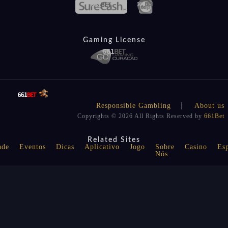
Gaming License
Responsible Gambling
About us
Copyrights © 2026 All Rights Reserved by
661Bet
Related Sites
ade
Eventos
Dicas
Aplicativo
Jogo
Sobre
Casino
Esp
Nós