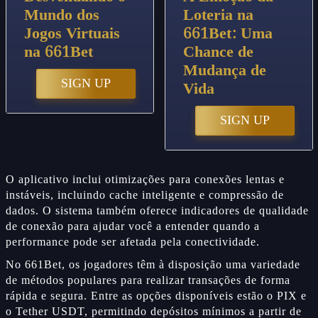
Mundo dos
Loteria na
Jogos Virtuais
661Bet: Uma
na 661Bet
Chance de
Mudança de
SIGN UP
Vida
SIGN UP
O aplicativo inclui otimizações para conexões lentas e
instáveis, incluindo cache inteligente e compressão de
dados. O sistema também oferece indicadores de qualidade
de conexão para ajudar você a entender quando a
performance pode ser afetada pela conectividade.
No 661Bet, os jogadores têm à disposição uma variedade
de métodos populares para realizar transações de forma
rápida e segura. Entre as opções disponíveis estão o PIX e
o Tether USDT, permitindo depósitos mínimos a partir de