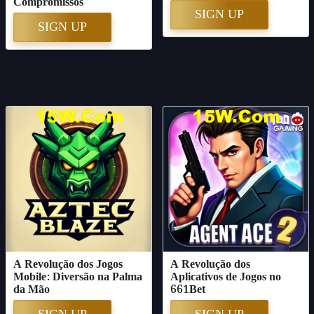
Compromissos
SIGN UP
SIGN UP
A Revolução dos Jogos
A Revolução dos
Mobile: Diversão na Palma
Aplicativos de Jogos no
da Mão
661Bet