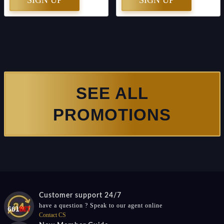
SIGN UP
SIGN UP
SEE ALL
PROMOTIONS
Customer support 24/7
have a question ? Speak to our agent online
Contact CS