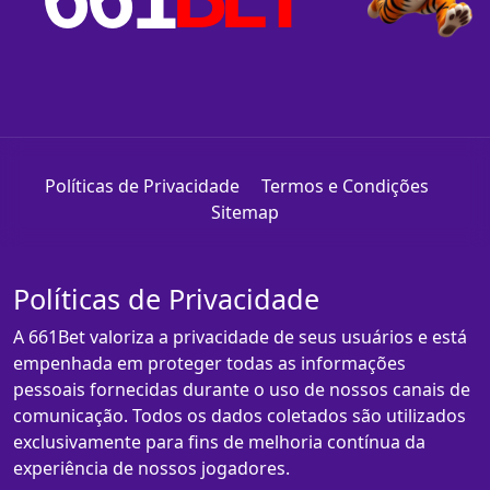
Políticas de Privacidade
Termos e Condições
Sitemap
Políticas de Privacidade
A 661Bet valoriza a privacidade de seus usuários e está
empenhada em proteger todas as informações
pessoais fornecidas durante o uso de nossos canais de
comunicação. Todos os dados coletados são utilizados
exclusivamente para fins de melhoria contínua da
experiência de nossos jogadores.