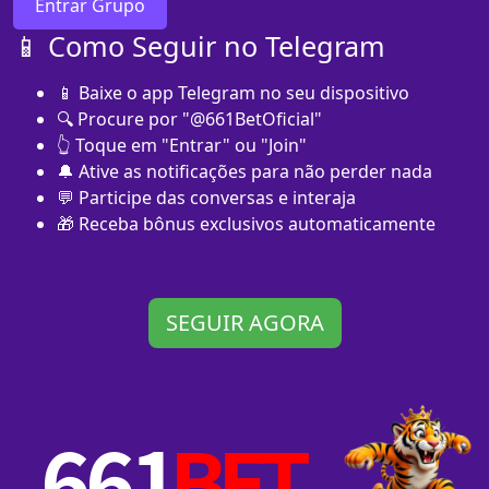
Entrar Grupo
📱 Como Seguir no Telegram
📱 Baixe o app Telegram no seu dispositivo
🔍 Procure por "@661BetOficial"
👆 Toque em "Entrar" ou "Join"
🔔 Ative as notificações para não perder nada
💬 Participe das conversas e interaja
🎁 Receba bônus exclusivos automaticamente
SEGUIR AGORA