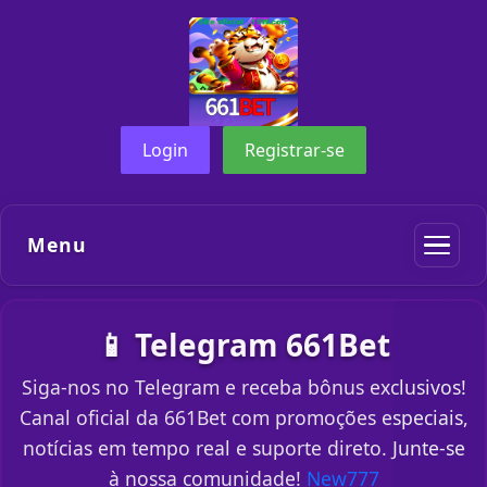
Login
Registrar-se
Menu
📱 Telegram 661Bet
Siga-nos no Telegram e receba bônus exclusivos!
Canal oficial da 661Bet com promoções especiais,
notícias em tempo real e suporte direto. Junte-se
à nossa comunidade!
New777