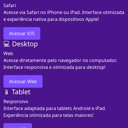
Safari
Acesse via Safari no iPhone ou iPad. Interface otimizada
e experiência nativa para dispositivos Apple!
Acessar iOS
💻 Desktop
Web
Acesse diretamente pelo navegador no computador.
Interface responsiva e otimizada para desktop!
Acessar Web
📱 Tablet
Responsivo
Interface adaptada para tablets Android e iPad.
Experiência otimizada para telas maiores!