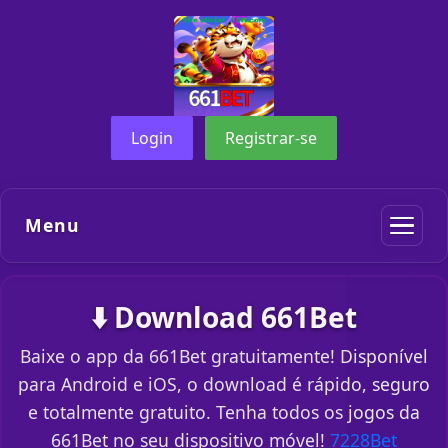
Login
Registrar-se
Menu
⬇️ Download 661Bet
Baixe o app da 661Bet gratuitamente! Disponível
para Android e iOS, o download é rápido, seguro
e totalmente gratuito. Tenha todos os jogos da
661Bet no seu dispositivo móvel!
7228Bet