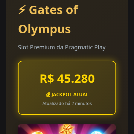
⚡ Gates of
Olympus
Slot Premium da Pragmatic Play
R$ 45.280
💰 JACKPOT ATUAL
Atualizado há 2 minutos