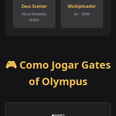
Zeus Scatter
Multiplicador
Ativa Rodadas
2x - 500x
Grátis
🎮 Como Jogar Gates
of Olympus