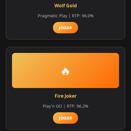
Wolf Gold
Pragmatic Play | RTP: 96.0%
JOGAR
🔥
Fire Joker
Play'n GO | RTP: 96.2%
JOGAR