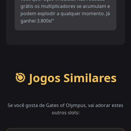
grátis os multiplicadores se acumulam e
podem explodir a qualquer momento. Já
ganhei 3.800x!"
🎯 Jogos Similares
Se você gosta de Gates of Olympus, vai adorar estes
outros slots: