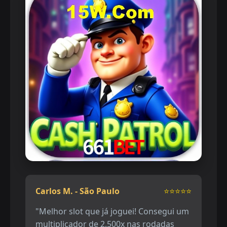
Carlos M. - São Paulo
⭐⭐⭐⭐⭐
"Melhor slot que já joguei! Consegui um
multiplicador de 2.500x nas rodadas