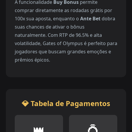
A funcionalidade
Buy Bonus
permite
comprar diretamente as rodadas grátis por
100x sua aposta, enquanto o
Ante Bet
dobra
suas chances de ativar o bônus
naturalmente. Com RTP de 96.5% e alta
volatilidade, Gates of Olympus é perfeito para
jogadores que buscam grandes emoções e
prêmios épicos.
💎 Tabela de Pagamentos
👑
💍