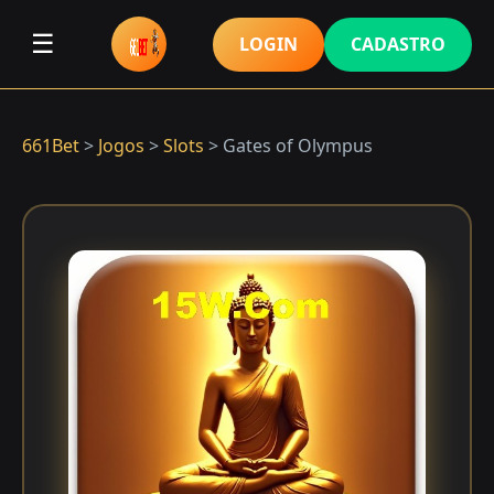
☰
LOGIN
CADASTRO
661Bet
>
Jogos
>
Slots
> Gates of Olympus