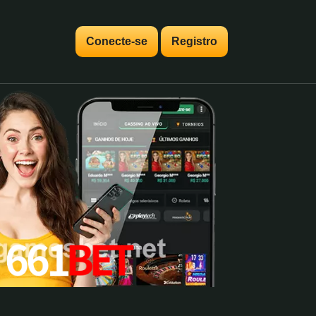
Conecte-se
Registro