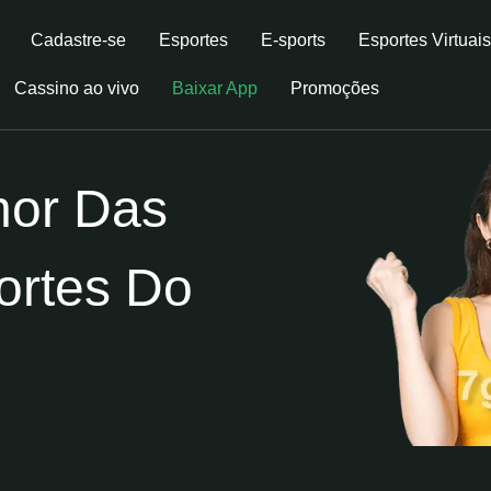
Cadastre-se
Esportes
E-sports
Esportes Virtuais
Cassino ao vivo
Baixar App
Promoções
hor Das
ortes Do