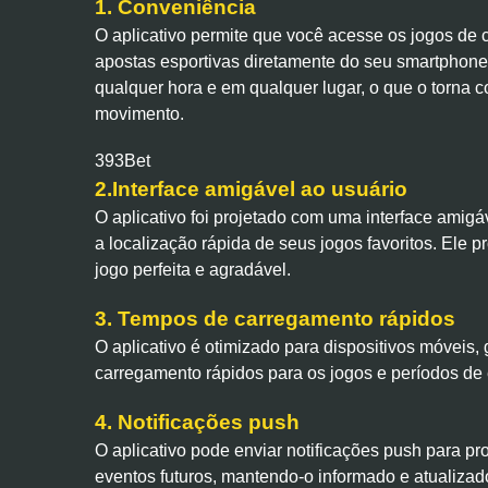
1. Conveniência
O aplicativo permite que você acesse os jogos de 
apostas esportivas diretamente do seu smartphone 
qualquer hora e em qualquer lugar, o que o torna 
movimento.
393Bet
2.Interface amigável ao usuário
O aplicativo foi projetado com uma interface amigá
a localização rápida de seus jogos favoritos. Ele 
jogo perfeita e agradável.
3. Tempos de carregamento rápidos
O aplicativo é otimizado para dispositivos móveis,
carregamento rápidos para os jogos e períodos de
4. Notificações push
O aplicativo pode enviar notificações push para p
eventos futuros, mantendo-o informado e atualizad